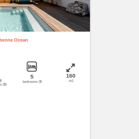
Labenne Ocean
160
5
m2
bedrooms
s.
)