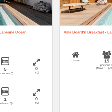
 Labenne Ocean
Villa Board'n Breakfast - 
15
House
persons
0
(Maxi:
15
per
5
m2
edrooms
0
1
m2
bedroom