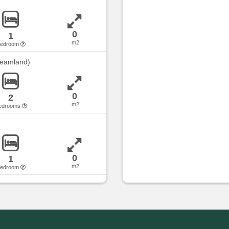
0
1
m2
bedroom
reamland)
0
2
m2
edrooms
0
1
m2
bedroom